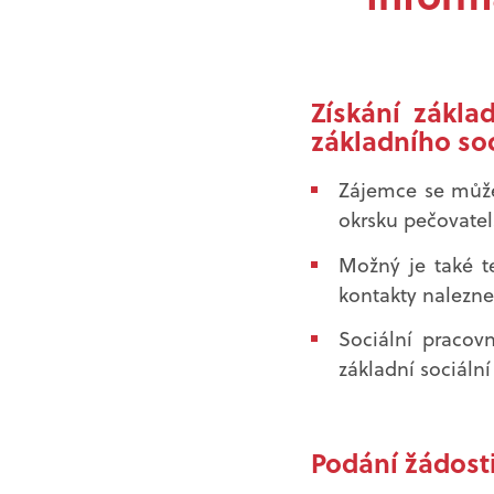
Získání zákla
základního so
Zájemce se může
okrsku pečovatel
Možný je také t
kontakty nalezn
Sociální pracov
základní sociální
Podání žádost