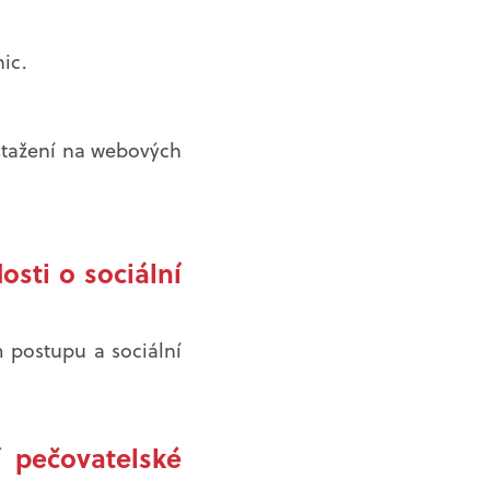
ic.
 stažení na webových
osti o sociální
m postupu a sociální
í pečovatelské