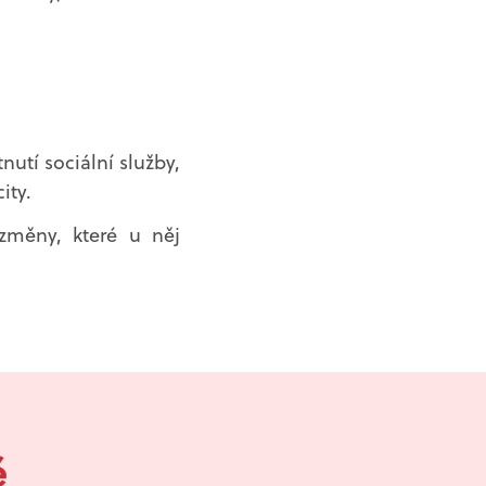
utí sociální služby,
ity.
změny, které u něj
ě