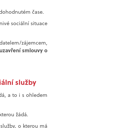
m dohodnutém čase.
ivé sociální situace
adatelem/zájemcem,
uzavření smlouvy o
ální služby
dá, a to i s ohledem
kterou žádá.
 služby, o kterou má