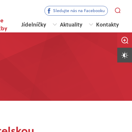
Sledujte nás na Facebooku
še
Jídelníčky
Aktuality
Kontakty
žby
Zvětši
Vysoký 
telskou