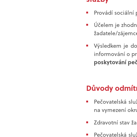
Provádí sociáln
Účelem je zhodno
žadatele/zájemc
Výsledkem je do
informování o pr
poskytování peč
Důvody odmítn
Pečovatelská slu
na vymezení okru
Zdravotní stav ža
Pečovatelská slu