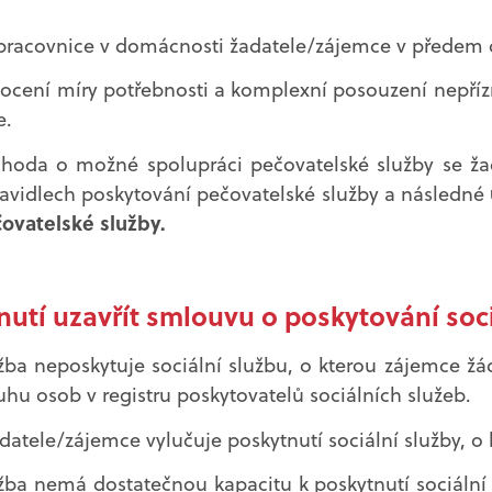
í pracovnice v domácnosti žadatele/zájemce v přede
cení míry potřebnosti a komplexní posouzení nepřízn
e.
hoda o možné spolupráci pečovatelské služby se ž
avidlech poskytování pečovatelské služby a následné
ovatelské služby.
utí uzavřít smlouvu o poskytování soci
žba neposkytuje sociální službu, o kterou zájemce žá
hu osob v registru poskytovatelů sociálních služeb.
datele/zájemce vylučuje poskytnutí sociální služby, o 
žba nemá dostatečnou kapacitu k poskytnutí sociální