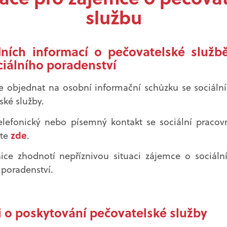
službu
dních informací o pečovatelské služb
ciálního poradenství
 objednat na osobní informační schůzku se sociální
ské služby.
elefonický nebo písemný kontakt se sociální pracovn
zde
ete
.
nice zhodnotí nepříznivou situaci zájemce o sociáln
 poradenství.
i o poskytování pečovatelské služby