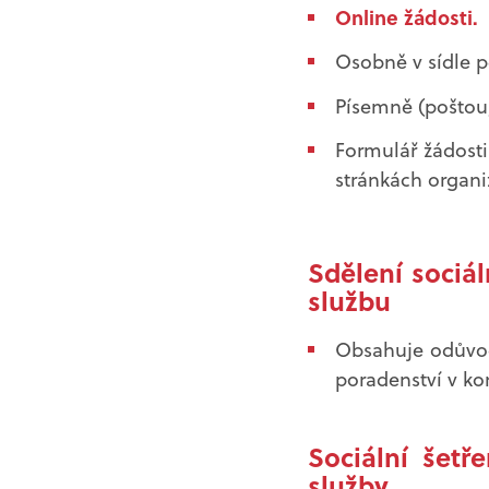
Online žádosti.
​Osobně v sídle 
Písemně (poštou
Formulář žádosti
stránkách organ
Sdělení sociál
službu
Obsahuje odůvodn
poradenství v kon
Sociální šetř
služby