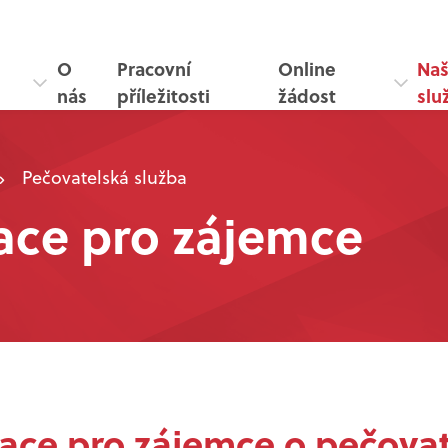
O
Pracovní
Online
Na
nás
příležitosti
žádost
slu
Pečovatelská služba
ace pro zájemce
ace pro zájemce o pečova