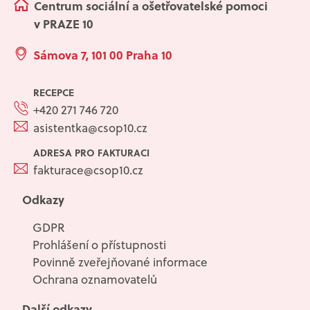
Centrum sociální a ošetřovatelské pomoci
v PRAZE 10
Sámova 7, 101 00 Praha 10
RECEPCE
+420 271 746 720
asistentka@csop10.cz
ADRESA PRO FAKTURACI
fakturace@csop10.cz
Odkazy
GDPR
Prohlášení o přístupnosti
Povinně zveřejňované informace
Ochrana oznamovatelů
Další odkazy