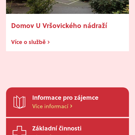
Domov U Vršovického nádraží
Více o službě
Informace pro zájemce
Více informací
Základní činnosti